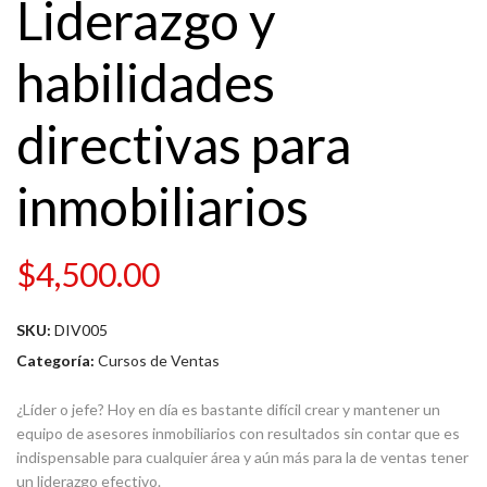
Liderazgo y
habilidades
directivas para
inmobiliarios
$
4,500.00
SKU:
DIV005
Categoría:
Cursos de Ventas
¿Líder o jefe? Hoy en día es bastante difícil crear y mantener un
equipo de asesores inmobiliarios con resultados sin contar que es
indispensable para cualquier área y aún más para la de ventas tener
un liderazgo efectivo.